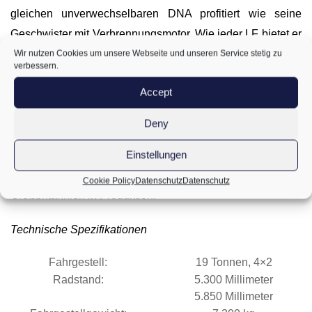
gleichen unverwechselbaren DNA profitiert wie seine
Geschwister mit Verbrennungsmotor. Wie jeder LF bietet er
Wir nutzen Cookies um unsere Webseite und unseren Service stetig zu
einen leichten Einstieg, eine ausgezeichnete
verbessern.
Rundumsicht, hohen Fahrerkomfort und den kleinsten
Accept
Wendekreis in der Branche – und damit eine
ausgezeichnete Manövrierbarkeit – der perfekte Lkw im
Deny
Stadtverkehr.
Einstellungen
Der DAF LF Electric wurde in enger Zusammenarbeit mit
Dana Inc. entwickelt und geht ab Mai bei Leyland Trucks in
Cookie Policy
Datenschutz
Datenschutz
Großbritannien in Produktion.
Technische Spezifikationen
Fahrgestell:
19 Tonnen, 4×2
Radstand:
5.300 Millimeter
5.850 Millimeter