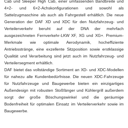
Cab und Sleeper High Cab, einer umfassenden Bandbreite und
4×2- und 6×2-Achskonfigurationen und sowohl als
Sattelzugmaschine als auch als Fahrgestell erhältlich. Die neue
Generation der DAF XD und XDC für den Nutzfahrzeug- und
Verteilerverkehr beruht auf der DNA der mehrfach
ausgezeichneten Fernverkehr-LKW XF, XG und XG+. Premium-
Merkmale wie optimale Aerodynamik, hocheffiziente
Antriebsstränge, eine exzellente Sitzposition sowie erstklassige
Qualität und Verarbeitung sind jetzt auch im Nutzfahrzeug- und
Verteilersegment erhältlich.
DAF bietet das vollständige Sortiment an XD- und XDC-Modellen
für nahezu alle Kundenbedürfnisse. Die neuen XDC-Fahrzeuge
für Nutzfahrzeuge und Baugewerbe bieten ein einzigartiges
Außendesign mit robusten Stoßfänger und Kühlergrill außerdem
sorgt der große Böschungswinkel und die geräumige
Bodenfreiheit für optimalen Einsatz im Verteilerverkehr sowie im
Baugewerbe.