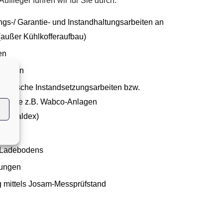
uflieger führen wir für Sie durch:
gs-/ Garantie- und Instandhaltungsarbeiten an
 (außer Kühlkofferaufbau)
en
tzungen
ektronische Instandsetzungsarbeiten bzw.
en wie z.B. Wabco-Anlagen
kt/ Haldex)
ice
 Ladebodens
fungen
mittels Josam-Messprüfstand