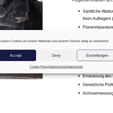
Folgende Arbeiten am A
Sämtliche Wartun
Ihren Aufliegern
Planenreparatur
Unfallinstandse
 nutzen Cookies um unsere Webseite und unseren Service stetig zu verbessern.
Elektrische-/ el
Programmierung
Accept
Deny
Einstellungen
(Wabco-Stützpun
Cookie Policy
Datenschutz
Datenschutz
Hebebühnenserv
Erneuerung des
Gesetzliche Prü
Achsvermessung 