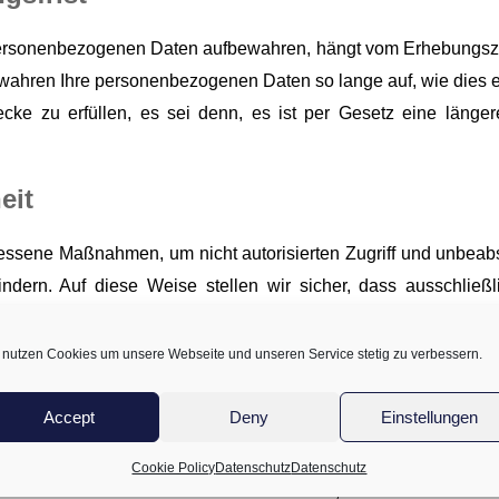
personenbezogenen Daten aufbewahren, hängt vom Erhebungsz
wahren Ihre personenbezogenen Daten so lange auf, wie dies erf
ke zu erfüllen, es sei denn, es ist per Gesetz eine länger
eit
essene Maßnahmen, um nicht autorisierten Zugriff und unbeab
indern. Auf diese Weise stellen wir sicher, dass ausschließ
f die Daten haben, dass der Zugriff auf die Daten geschützt
n befolgt werden. Darüber hinaus werden alle unsere Mitarbe
 nutzen Cookies um unsere Webseite und unseren Service stetig zu verbessern.
ogenen Daten geschützt und sicher halten.
Accept
Deny
Einstellungen
Cookie Policy
Datenschutz
Datenschutz
tisch bestimmte Arten von Informationen, wenn Sie unsere