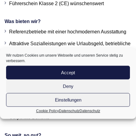
Führerschein Klasse 2 (CE) wünschenswert
Was bieten wir?
Referenzbetriebe mit einer hochmodernen Ausstattung
Attraktive Sozialleistungen wie Urlaubsgeld, betriebliche
Altersvorsorge und Unfallversicherung (auch während
Wir nutzen Cookies um unsere Webseite und unseren Service stetig zu
deiner Freizeit)
verbessern.
Accept
Praxisorientierte Weiterbildungsprogramme
Duz-Kultur und offene Atmosphäre
Deny
Eine umfassende und sorgfältige Einarbeitung in die
Einstellungen
Arbeitsprozesse
Cookie Policy
Datenschutz
Datenschutz
Corporate Benefits
So weit, so gut?