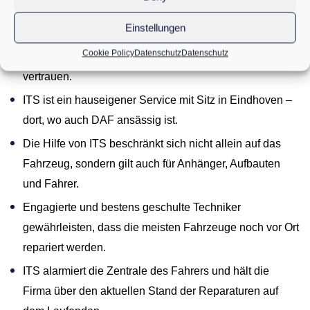
Zahlungsformalitäten und andere finanzielle Aspekte.
Einstellungen
Im Sinne schneller und wirkungsvoller Hilfe kann ITS
Cookie Policy
Datenschutz
Datenschutz
europaweit auf rund 1.100 DAF-Partner und Stützpunkte
vertrauen.
ITS ist ein hauseigener Service mit Sitz in Eindhoven –
dort, wo auch DAF ansässig ist.
Die Hilfe von ITS beschränkt sich nicht allein auf das
Fahrzeug, sondern gilt auch für Anhänger, Aufbauten
und Fahrer.
Engagierte und bestens geschulte Techniker
gewährleisten, dass die meisten Fahrzeuge noch vor Ort
repariert werden.
ITS alarmiert die Zentrale des Fahrers und hält die
Firma über den aktuellen Stand der Reparaturen auf