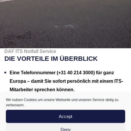
DAF ITS Notfall Service
DIE VORTEILE IM ÜBERBLICK
Eine Telefonnummer (+31 40 214 3000) für ganz
Europa – damit Sie sofort persönlich mit einem ITS-
Mitarbeiter sprechen können.
ITS ist rund um die Uhr erreichbar – an sieben Tagen in
Wir nutzen Cookies um unsere Webseite und unseren Service stetig zu
verbessern.
der Woche, 365 Tage im Jahr.
Accept
ITS bietet Hilfe in zehn verschiedenen Sprachen.
ITS entlastet den Fahrer und kümmert sich um die
Deny