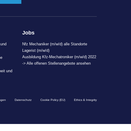
Jobs
 und
Nfz Mechaniker (m/w/d) alle Standorte
Lagerist (m/w/d)
Ausbildung Kfz-Mechatroniker (m/w/d) 2022
ne
-> Alle offenen Stellenangebote ansehen
heit und
ngen
Datenschutz
Cookie Policy (EU)
Ethics & Integrity