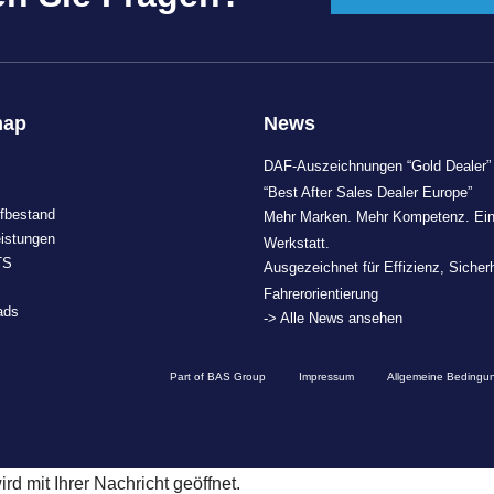
map
News
DAF-Auszeichnungen “Gold Dealer”
“Best After Sales Dealer Europe”
fbestand
Mehr Marken. Mehr Kompetenz. Ei
eistungen
Werkstatt.
TS
Ausgezeichnet für Effizienz, Sicher
Fahrerorientierung
ads
-> Alle News ansehen
Part of BAS Group
Impressum
Allgemeine Bedingu
d mit Ihrer Nachricht geöffnet.