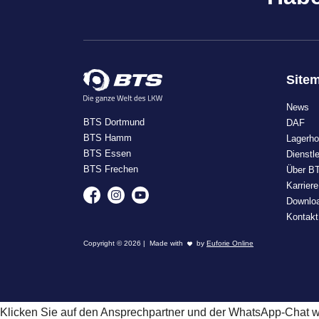
Site
News
BTS Dortmund
DAF
BTS Hamm
Lagerho
BTS Essen
Dienstl
BTS Frechen
Über B
Karriere
Downlo
Kontakt
Copyright © 2026 | Made with
by
Euforie Online
Klicken Sie auf den Ansprechpartner und der WhatsApp-Chat wir