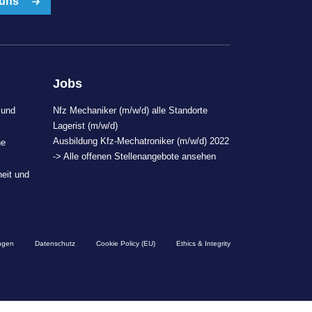
 uns
Jobs
 und
Nfz Mechaniker (m/w/d) alle Standorte
Lagerist (m/w/d)
Ausbildung Kfz-Mechatroniker (m/w/d) 2022
ne
-> Alle offenen Stellenangebote ansehen
heit und
ngen
Datenschutz
Cookie Policy (EU)
Ethics & Integrity