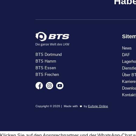
Habe
Site
News
BTS Dortmund
DAF
BTS Hamm
Lagerho
BTS Essen
Dienstl
BTS Frechen
Über B
Karriere
Downlo
Kontakt
Copyright © 2026 | Made with
by
Euforie Online
Klicken Sie auf den Ansprechpartner und der WhatsApp-Chat wir