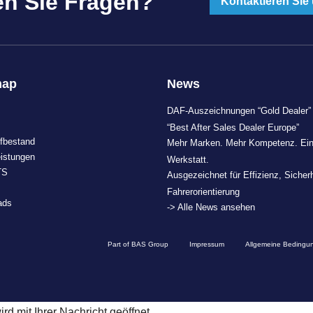
n Sie Fragen?
Kontaktieren Sie
map
News
DAF-Auszeichnungen “Gold Dealer”
“Best After Sales Dealer Europe”
fbestand
Mehr Marken. Mehr Kompetenz. Ei
eistungen
Werkstatt.
TS
Ausgezeichnet für Effizienz, Sicher
Fahrerorientierung
ads
-> Alle News ansehen
Part of BAS Group
Impressum
Allgemeine Bedingu
d mit Ihrer Nachricht geöffnet.