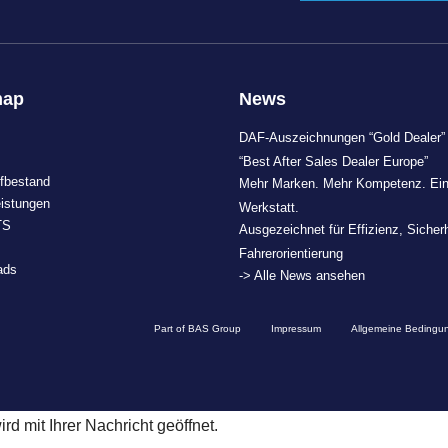
map
News
DAF-Auszeichnungen “Gold Dealer”
“Best After Sales Dealer Europe”
fbestand
Mehr Marken. Mehr Kompetenz. Ei
eistungen
Werkstatt.
TS
Ausgezeichnet für Effizienz, Sicher
Fahrerorientierung
ads
-> Alle News ansehen
Part of BAS Group
Impressum
Allgemeine Bedingu
d mit Ihrer Nachricht geöffnet.