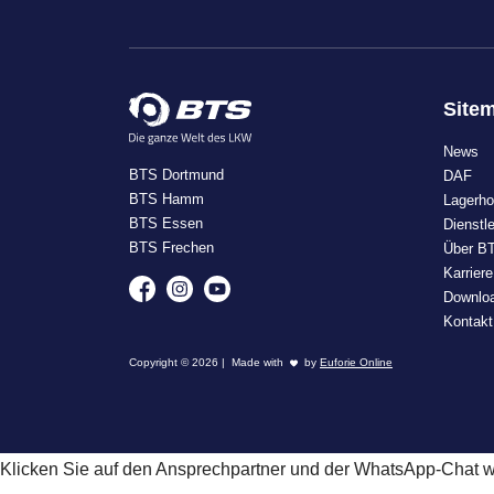
Site
News
BTS Dortmund
DAF
BTS Hamm
Lagerho
BTS Essen
Dienstl
BTS Frechen
Über B
Karriere
Downlo
Kontakt
Copyright © 2026 | Made with
by
Euforie Online
Klicken Sie auf den Ansprechpartner und der WhatsApp-Chat wir