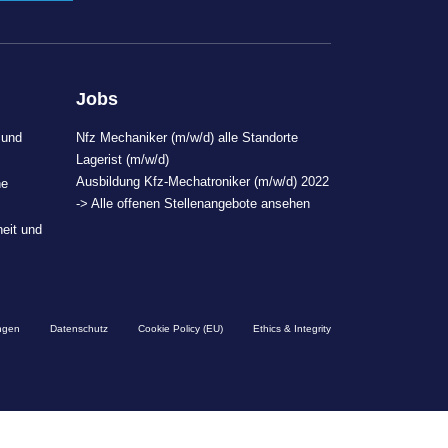
Jobs
 und
Nfz Mechaniker (m/w/d) alle Standorte
Lagerist (m/w/d)
Ausbildung Kfz-Mechatroniker (m/w/d) 2022
ne
-> Alle offenen Stellenangebote ansehen
heit und
ngen
Datenschutz
Cookie Policy (EU)
Ethics & Integrity