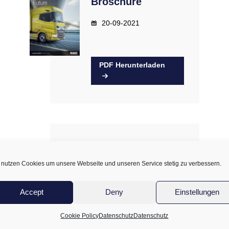
Broschüre
20-09-2021
PDF Herunterladen
DAF in Action
DAF in Action
 nutzen Cookies um unsere Webseite und unseren Service stetig zu verbessern.
Sommer 2021
Accept
Deny
Einstellungen
12-08-2021
Cookie Policy
Datenschutz
Datenschutz