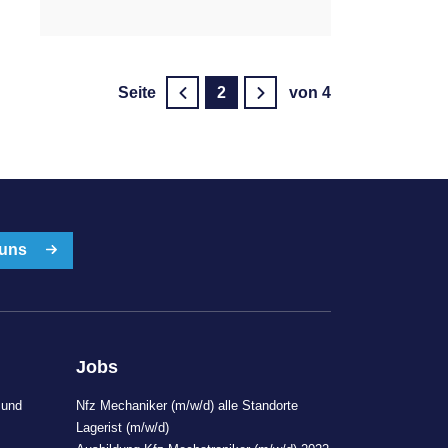
Seite
2
von 4
 uns
Jobs
 und
Nfz Mechaniker (m/w/d) alle Standorte
Lagerist (m/w/d)