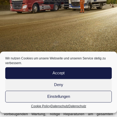
Wir nutzen Cookies um unsere Webseite und unseren Service stetig zu
verbessern.
Accept
Das ultimative Paket
Deny
DAF Full Care
Alles, und noch mehr
Einstellungen
Cookie Policy
Datenschutz
Datenschutz
Das DAF Full Care Paket umfasst umfangreiche Maßnahmen der
vorbeugenden Wartung, nötige Reparaturen am gesamten