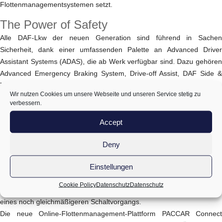
Flottenmanagementsystemen setzt.
The Power of Safety
Alle DAF-Lkw der neuen Generation sind führend in Sachen
Sicherheit, dank einer umfassenden Palette an Advanced Driver
Assistant Systems (ADAS), die ab Werk verfügbar sind. Dazu gehören
Advanced Emergency Braking System, Drive-off Assist, DAF Side &
Turn Assist, Lane Departure Warning und Speed Limit Recognition.
Wir nutzen Cookies um unsere Webseite und unseren Service stetig zu
Zur Verbesserung der Sicherheit zeichnet der Event Data Recorder
verbessern.
Bilder und Daten auf, wenn die AEBS-Bremswarnung aktiviert wird,
während die neue DAF Drowsiness Detection die Aufmerksamkeit des
Accept
Fahrers beurteilt.
Deny
The Power of Comfort
Die neuen Antriebsstrangaktualisierungen ermöglichen einen noch
Einstellungen
geringeren Geräuschpegel während der Fahrt. Die neue
Cookie Policy
Datenschutz
Datenschutz
Schaltstrategie des Getriebes verbessert das Fahrverhalten dank
eines noch gleichmäßigeren Schaltvorgangs.
Die neue Online-Flottenmanagement-Plattform PACCAR Connect